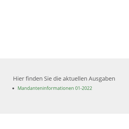
Steuern, Recht und Wirtschaft gibt.
Inhaltlich verantwortlich i.S.d. § 55 II RStV:
Herr Alexander Ruppel
Hauptstraße 40 a
D-64342 Seeheim-Jugenheim
Hier finden Sie die aktuellen Ausgaben
Mandanteninformationen 01-2022